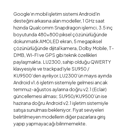
Google’ın mobil işletim sistemi Android’in
desteğini arkasına alan modeller, 1 GHz saat
hızında Qualcomm Snapdragon işlemci, 3.5 inç
boyutunda 480×800 piksel çözünürlüğünde
dokunmatik AMOLED ekran, 5 megapiksel
çözünürlüğünde dijital kamera, Dolby Mobile, T-
DMB, WI-FI ve GPS gibi teknik özellikleri
paylaşmakta. LU2300, sahip olduğu QWERTY
klavyesiyle ve trackpad’iyle SU950 /
KU9500’den ayrılıyor.
LU2300’ün mayıs ayında
Android v1.6 işletim sistemiyle gelmesi ancak
temmuz-ağustos aylarına doğru v2.1 (Eclair)
güncellemesi alması; SU950/KU9500’ün ise
hazirana doğru Android v2.1 işletim sistemiyle
satışa sunulması bekleniyor. Fiyat seviyeleri
belirtilmeyen modellerin diğer pazarlara giriş
yapıp yapmayacağı bilinmemekte.