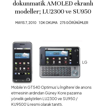
dokunmatik AMOLED ekranlı
modeller; LU2300 ve SU950
MAYIS 7, 2010
1 DK OKUMA
275 GÖRÜNÜMLER
LG
Mobile’ın GT540 Optimus’u İngiltere’de anons
etmesinin ardından Güney Kore pazarına
yönelik geliştirilen LU2300 ve SU950 /
KU9500’ü resmi olarak tanıttı.