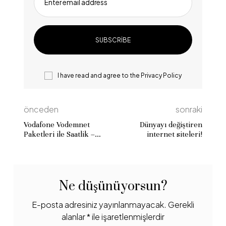
Enter email address
I have read and agree to the
Privacy Policy
önceden
sonraki
Vodafone Vodemnet
Dünyayı değiştiren
Paketleri ile Saatlik –
internet siteleri!
Günlük – Haftalık Sınırsız
İnternet
Ne düşünüyorsun?
E-posta adresiniz yayınlanmayacak.
Gerekli
alanlar
*
ile işaretlenmişlerdir