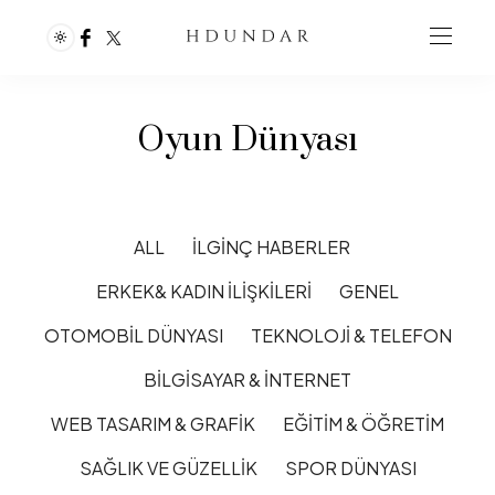
Oyun Dünyası
ALL
İLGINÇ HABERLER
ERKEK& KADIN İLIŞKILERI
GENEL
OTOMOBIL DÜNYASI
TEKNOLOJI & TELEFON
BILGISAYAR & İNTERNET
WEB TASARIM & GRAFIK
EĞITIM & ÖĞRETIM
SAĞLIK VE GÜZELLIK
SPOR DÜNYASI