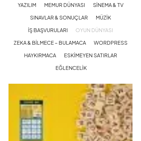
YAZILIM
MEMUR DÜNYASI
SINEMA & TV
SINAVLAR & SONUÇLAR
MÜZIK
İŞ BAŞVURULARI
OYUN DÜNYASI
ZEKA & BILMECE – BULAMACA
WORDPRESS
HAYKIRMACA
ESKIMEYEN SATIRLAR
EĞLENCELIK