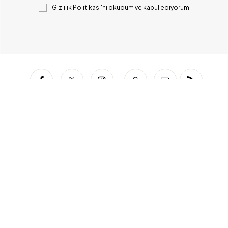
Gizlilik Politikası
'nı okudum ve kabul ediyorum
Facebook
Twitter
Instagram
Snapchat
Mail
RSS
Copyrights © 2023 BUZZBLOGPRO. All Rights
Reserved.
Gizlilik Politikası
Copyrights © 2025