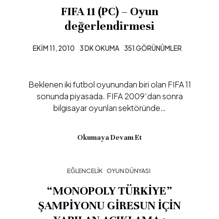
FIFA 11 (PC) – Oyun
değerlendirmesi
EKIM 11, 2010
3 DK OKUMA
351 GÖRÜNÜMLER
Beklenen iki futbol oyunundan biri olan FIFA 11
sonunda piyasada. FIFA 2009′dan sonra
bilgisayar oyunları sektöründe…
Okumaya Devam Et
EĞLENCELIK
OYUN DÜNYASI
“MONOPOLY TÜRKİYE”
ŞAMPİYONU GİRESUN İÇİN