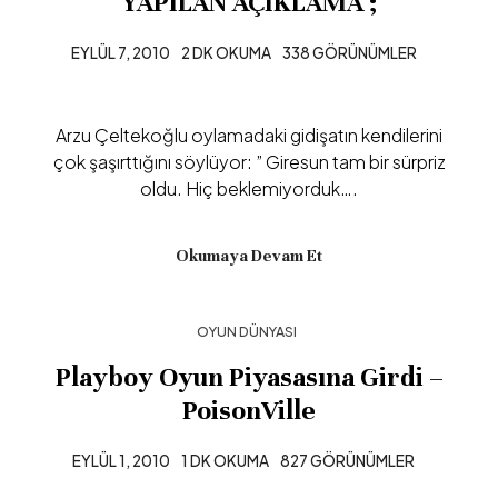
YAPILAN AÇIKLAMA ;
EYLÜL 7, 2010
2 DK OKUMA
338 GÖRÜNÜMLER
Arzu Çeltekoğlu oylamadaki gidişatın kendilerini
çok şaşırttığını söylüyor: ” Giresun tam bir sürpriz
oldu. Hiç beklemiyorduk….
Okumaya Devam Et
OYUN DÜNYASI
Playboy Oyun Piyasasına Girdi –
PoisonVille
EYLÜL 1, 2010
1 DK OKUMA
827 GÖRÜNÜMLER