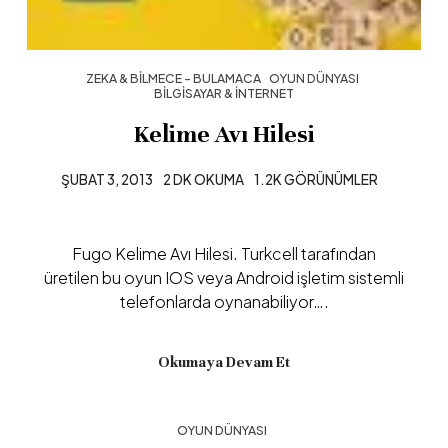
ZEKA & BILMECE - BULAMACA
OYUN DÜNYASI
BILGISAYAR & İNTERNET
Kelime Avı Hilesi
ŞUBAT 3, 2013
2 DK OKUMA
1.2K GÖRÜNÜMLER
Fugo Kelime Avı Hilesi. Turkcell tarafından
üretilen bu oyun IOS veya Android işletim sistemli
telefonlarda oynanabiliyor….
Okumaya Devam Et
OYUN DÜNYASI