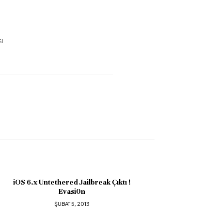
si
ı !
Kelime Avı Hilesi
ŞUBAT 3, 2013