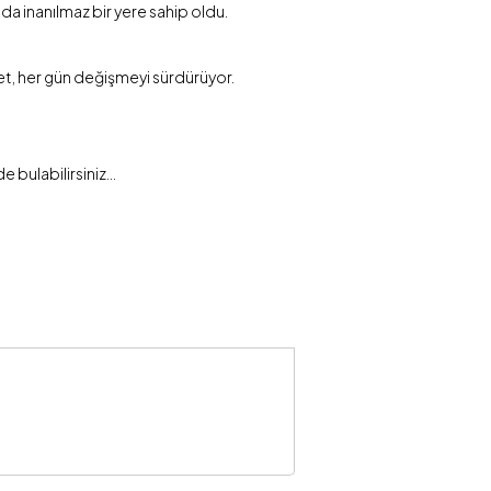
nda inanılmaz bir yere sahip oldu.
net, her gün değişmeyi sürdürüyor.
e bulabilirsiniz…