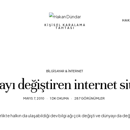
HAK
KIŞISEL KARALAMA
TAHTASI
BILGISAYAR & İNTERNET
yı değiştiren internet sit
MAYIS 7, 2010
1 DK OKUMA
287 GÖRÜNÜMLER
rlikte halkın da ulaşabildiği dev bilgi ağı çok değişti ve dünyayı da deği