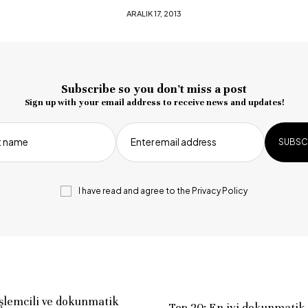
013
Subscribe so you don’t miss a post
Sign up with your email address to receive news and updates!
st name
Enter email address
I have read and agree to the
Privacy Policy
şlemcili ve dokunmatik
Top 20: En iyi dokunmatik 