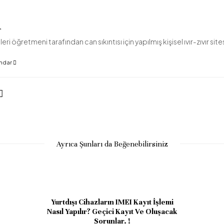
r
leri öğretmeni tarafından can sıkıntısı için yapılmış kişisel ıvır-zıvır site
ündar
Ayrıca Şunları da Beğenebilirsiniz
iOS 6.x Untethered Jailbreak Çıkt
Evasi0n
EI Kayıt İşlemi
ayıt Ve Oluşacak
ŞUBAT 5, 2013
 !