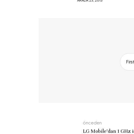
ARALIK 23, 2013
ARALIK 17, 2
Fir
önceden
LG Mobile’dan 1 GHz i