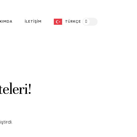
KIMDA
İLETIŞIM
TÜRKÇE
eleri!
ştirdi.