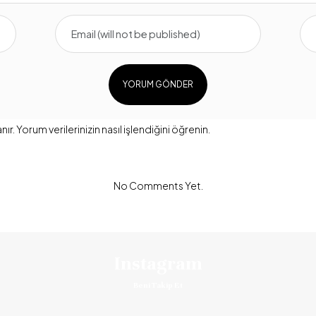
nır.
Yorum verilerinizin nasıl işlendiğini öğrenin.
No Comments Yet.
Instagram
Beni Takip Et