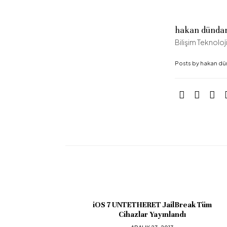
hakan dünda
Bilişim Teknoloji
Posts by hakan d
TETHERET JailBreak Tüm
Yurtdışı Cihazların IM
hazlar Yayınlandı
Nasıl Yapılır? Geçici K
Sorunlar.