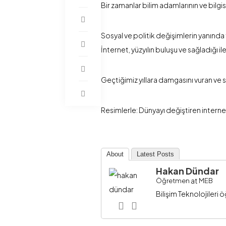
Bir zamanlar bilim adamlarının ve bilgis
Sosyal ve politik değişimlerin yanında 
İnternet, yüzyılın buluşu ve sağladığı i
Geçtiğimiz yıllara damgasını vuran ve s
Resimlerle: Dünyayı değiştiren internet
About
Latest Posts
Hakan Dündar
at
Öğretmen
MEB
Bilişim Teknolojileri ö