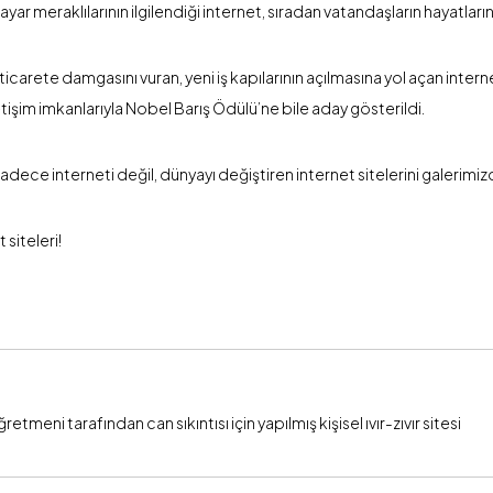
ayar meraklılarının ilgilendiği internet, sıradan vatandaşların hayatları
ticarete damgasını vuran, yeni iş kapılarının açılmasına yol açan inter
letişim imkanlarıyla Nobel Barış Ödülü’ne bile aday gösterildi.
adece interneti değil, dünyayı değiştiren internet sitelerini galerimizd
 siteleri!
ğretmeni tarafından can sıkıntısı için yapılmış kişisel ıvır-zıvır sitesi