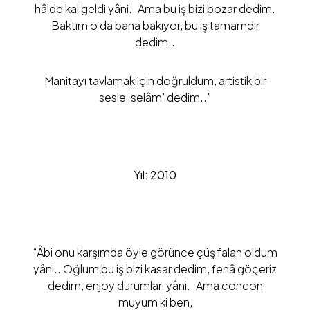
hâlde kal geldi yâni.. Ama bu iş bizi bozar dedim.
Baktım o da bana bakıyor, bu iş tamamdır
dedim..
Manitayı tavlamak için doğruldum, artistik bir
sesle ‘selâm’ dedim..”
Yıl: 2010
“Âbi onu karşımda öyle görünce çüş falan oldum
yâni.. Oğlum bu iş bizi kasar dedim, fenâ göçeriz
dedim, enjoy durumları yâni.. Ama concon
muyum ki ben,