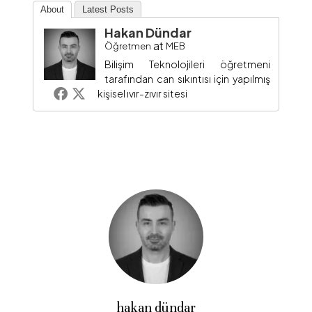
About
Latest Posts
Hakan Dündar
at
Öğretmen
MEB
Bilişim Teknolojileri öğretmeni
tarafından can sıkıntısı için yapılmış
kişisel ıvır-zıvır sitesi
hakan dündar