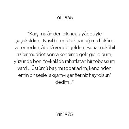
Yıl: 1965
“Karşıma âniden çıkınca ziyâdesiyle
şaşakaldım.. Nasıl bir edâ takınacağıma hükûm
veremedim, âdetâ vecde geldim. Buna mukâbil
az bir müddet sonra kendime gelir gibi oldum,
yüzünde beni fevkalâde rahatlatan bir tebessüm
vardı.. Üstümü başımı toparladım, kendinden
emin bir sesle ‘akşam-ı şerifleriniz hayrolsun’
dedim..”
Yıl: 1975