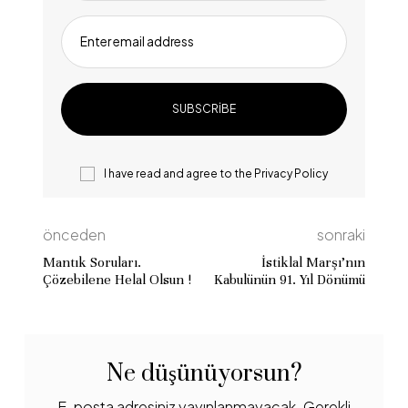
Enter email address
I have read and agree to the
Privacy Policy
önceden
sonraki
Mantık Soruları.
İstiklal Marşı’nın
Çözebilene Helal Olsun !
Kabulünün 91. Yıl Dönümü
Ne düşünüyorsun?
E-posta adresiniz yayınlanmayacak.
Gerekli