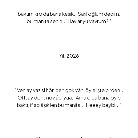
baktım ki o da bana kesik.. Sarıl oğlum dedim,
bu manita senin.. ‘Hav ar yu yavrum?'”
Yıl: 2026
“Ven ay vaz si hör, ben çok yâni öyle işte birden..
Off, ay dont nov âbi yaa.. Ama o da bana öyle
baktı, if so âşık len bu manita.. ‘Heeey beybi..'”