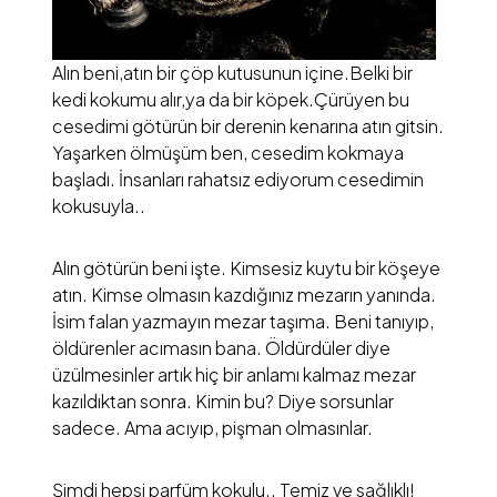
Alın beni,atın bir çöp kutusunun içine.Belki bir
kedi kokumu alır,ya da bir köpek.Çürüyen bu
cesedimi götürün bir derenin kenarına atın gitsin.
Yaşarken ölmüşüm ben, cesedim kokmaya
başladı. İnsanları rahatsız ediyorum cesedimin
kokusuyla..
Alın götürün beni işte. Kimsesiz kuytu bir köşeye
atın. Kimse olmasın kazdığınız mezarın yanında.
İsim falan yazmayın mezar taşıma. Beni tanıyıp,
öldürenler acımasın bana. Öldürdüler diye
üzülmesinler artık hiç bir anlamı kalmaz mezar
kazıldıktan sonra. Kimin bu? Diye sorsunlar
sadece. Ama acıyıp, pişman olmasınlar.
Şimdi hepsi parfüm kokulu.. Temiz ve sağlıklı!