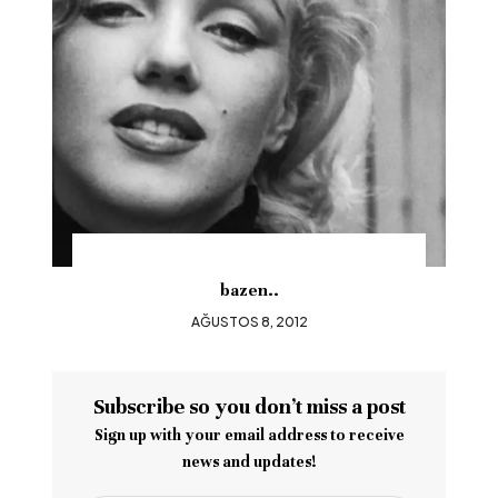
Yanlızlığım..
2
AĞUSTOS 8, 2012
Subscribe so you don’t miss a post
Sign up with your email address to receive
news and updates!