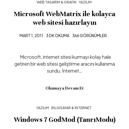
WEB TASARIM & GRAFIK
YAZILIM
Microsoft WebMatrix ile kolayca
web sitesi hazırlayın
MART 1, 2011
3 DK OKUMA
366 GÖRÜNÜMLER
Microsoft, internet sitesi kurmayı kolay hale
getiren bir web sitesi geliştirme aracını kullanıma
sundu. İnternet…
Okumaya Devam Et
YAZILIM
BILGISAYAR & İNTERNET
Windows 7 GodMod (TanrıModu)