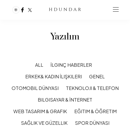
Yazılım
ALL
İLGINÇ HABERLER
ERKEK& KADIN İLIŞKILERI
GENEL
OTOMOBIL DÜNYASI
TEKNOLOJI & TELEFON
BILGISAYAR & İNTERNET
WEB TASARIM & GRAFIK
EĞITIM & ÖĞRETIM
SAĞLIK VE GÜZELLIK
SPOR DÜNYASI