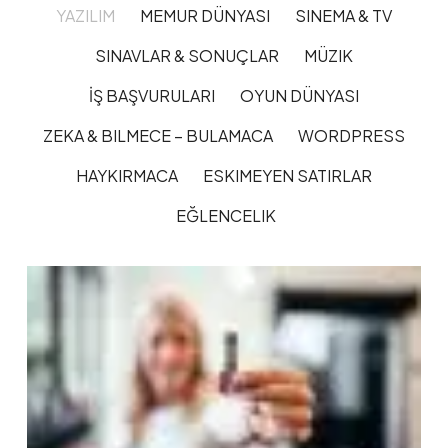
YAZILIM
MEMUR DÜNYASI
SINEMA & TV
SINAVLAR & SONUÇLAR
MÜZIK
İŞ BAŞVURULARI
OYUN DÜNYASI
ZEKA & BILMECE – BULAMACA
WORDPRESS
HAYKIRMACA
ESKIMEYEN SATIRLAR
EĞLENCELIK