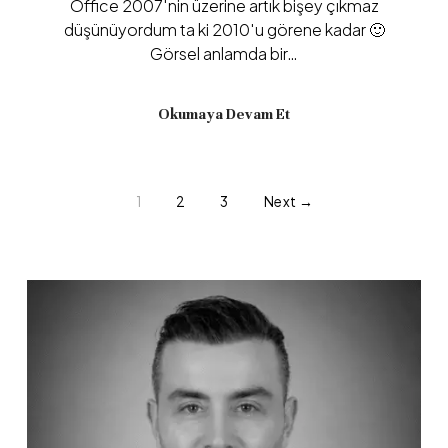
Office 2007′nin üzerine artık bişey çıkmaz
düşünüyordum ta ki 2010′u görene kadar 🙂
Görsel anlamda bir…
Okumaya Devam Et
1
2
3
Next →