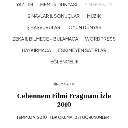
YAZILIM
MEMUR DÜNYASI
SINEMA & TV
SINAVLAR & SONUÇLAR
MÜZIK
İŞ BAŞVURULARI
OYUN DÜNYASI
ZEKA & BILMECE – BULAMACA
WORDPRESS
HAYKIRMACA
ESKIMEYEN SATIRLAR
EĞLENCELIK
SINEMA & TV
Cehennem Filmi Fragmanı İzle
2010
TEMMUZ 9, 2010
1 DK OKUMA
321 GÖRÜNÜMLER