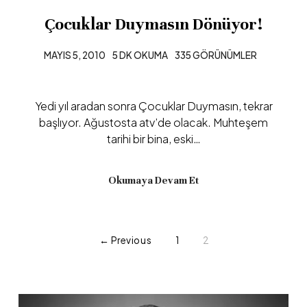
Çocuklar Duymasın Dönüyor!
MAYIS 5, 2010
5 DK OKUMA
335 GÖRÜNÜMLER
Yedi yıl aradan sonra Çocuklar Duymasın, tekrar
başlıyor. Ağustosta atv’de olacak. Muhteşem
tarihi bir bina, eski…
Okumaya Devam Et
← Previous
1
2