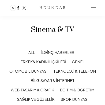
Sinema & TV
ALL
İLGINÇ HABERLER
ERKEK& KADIN İLIŞKILERI
GENEL
OTOMOBIL DÜNYASI
TEKNOLOJI & TELEFON
BILGISAYAR & İNTERNET
WEB TASARIM & GRAFIK
EĞITIM & ÖĞRETIM
SAĞLIK VE GÜZELLIK
SPOR DÜNYASI