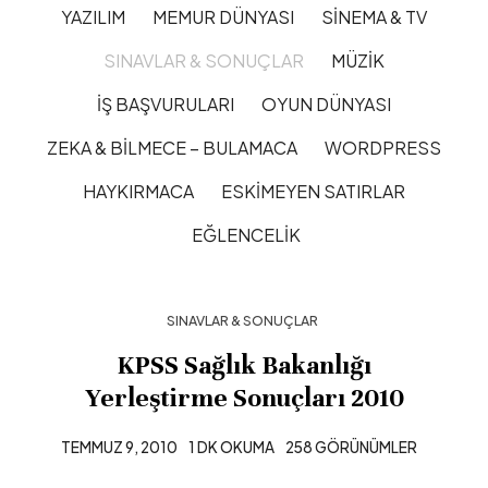
YAZILIM
MEMUR DÜNYASI
SINEMA & TV
SINAVLAR & SONUÇLAR
MÜZIK
İŞ BAŞVURULARI
OYUN DÜNYASI
ZEKA & BILMECE – BULAMACA
WORDPRESS
HAYKIRMACA
ESKIMEYEN SATIRLAR
EĞLENCELIK
SINAVLAR & SONUÇLAR
KPSS Sağlık Bakanlığı
Yerleştirme Sonuçları 2010
TEMMUZ 9, 2010
1 DK OKUMA
258 GÖRÜNÜMLER