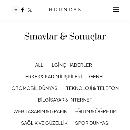
Sınavlar & Sonuçlar
ALL
İLGINÇ HABERLER
ERKEK& KADIN İLIŞKILERI
GENEL
OTOMOBIL DÜNYASI
TEKNOLOJI & TELEFON
BILGISAYAR & İNTERNET
WEB TASARIM & GRAFIK
EĞITIM & ÖĞRETIM
SAĞLIK VE GÜZELLIK
SPOR DÜNYASI