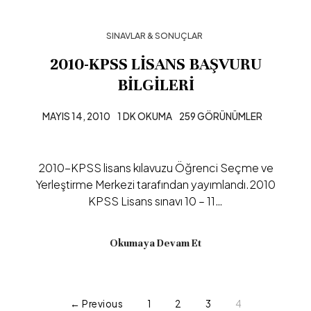
SINAVLAR & SONUÇLAR
2010-KPSS LİSANS BAŞVURU
BİLGİLERİ
MAYIS 14, 2010
1 DK OKUMA
259 GÖRÜNÜMLER
2010-KPSS lisans kılavuzu Öğrenci Seçme ve
Yerleştirme Merkezi tarafından yayımlandı.2010
KPSS Lisans sınavı 10 – 11…
Okumaya Devam Et
← Previous
1
2
3
4