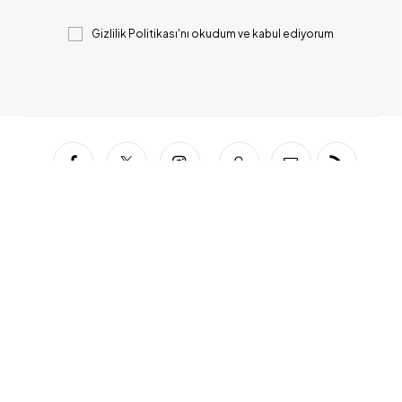
Gizlilik Politikası
'nı okudum ve kabul ediyorum
Facebook
Twitter
Instagram
Snapchat
Mail
RSS
Copyrights © 2023 BUZZBLOGPRO. All Rights
Reserved.