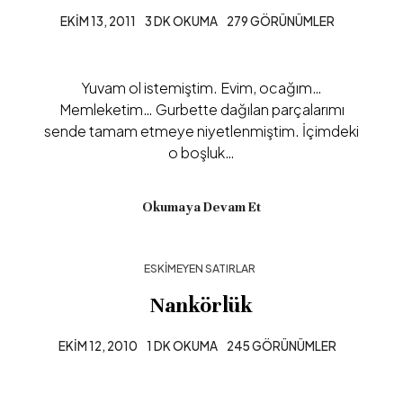
EKIM 13, 2011
3 DK OKUMA
279 GÖRÜNÜMLER
Yuvam ol istemiştim. Evim, ocağım…
Memleketim… Gurbette dağılan parçalarımı
sende tamam etmeye niyetlenmiştim. İçimdeki
o boşluk…
Okumaya Devam Et
ESKIMEYEN SATIRLAR
Nankörlük
EKIM 12, 2010
1 DK OKUMA
245 GÖRÜNÜMLER