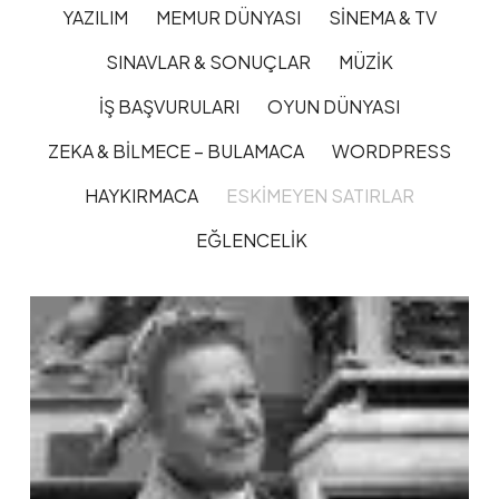
YAZILIM
MEMUR DÜNYASI
SINEMA & TV
SINAVLAR & SONUÇLAR
MÜZIK
İŞ BAŞVURULARI
OYUN DÜNYASI
ZEKA & BILMECE – BULAMACA
WORDPRESS
HAYKIRMACA
ESKIMEYEN SATIRLAR
EĞLENCELIK