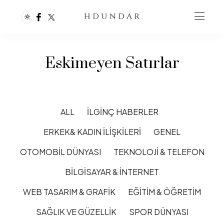
Eskimeyen Satırlar
ALL
İLGINÇ HABERLER
ERKEK& KADIN İLIŞKILERI
GENEL
OTOMOBIL DÜNYASI
TEKNOLOJI & TELEFON
BILGISAYAR & İNTERNET
WEB TASARIM & GRAFIK
EĞITIM & ÖĞRETIM
SAĞLIK VE GÜZELLIK
SPOR DÜNYASI