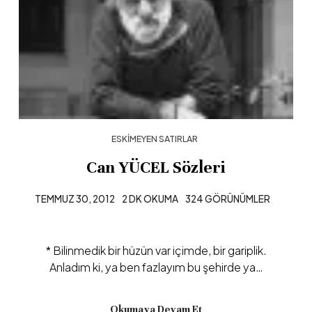
ESKIMEYEN SATIRLAR
Can YÜCEL Sözleri
TEMMUZ 30, 2012
2 DK OKUMA
324 GÖRÜNÜMLER
* Bilinmedik bir hüzün var içimde, bir gariplik.
Anladım ki, ya ben fazlayım bu şehirde ya…
Okumaya Devam Et