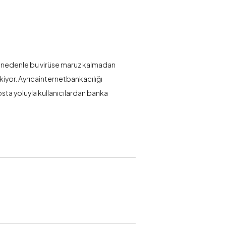
 Bu nedenle bu virüse maruz kalmadan
ekiyor. Ayrıcainternetbankacılığı
osta yoluyla kullanıcılardan banka