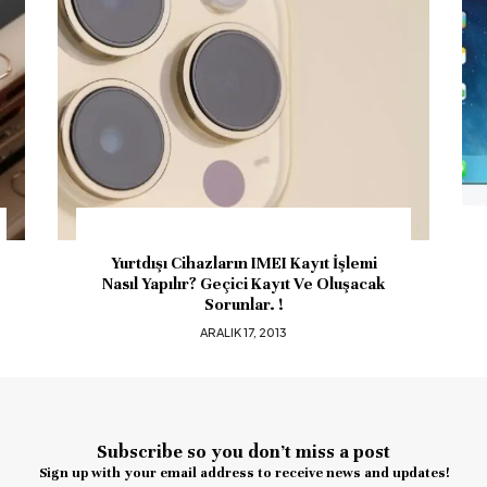
emi
iOS 6.x Untethered Jailbreak Çıktı !
acak
Evasi0n
ŞUBAT 5, 2013
Subscribe so you don’t miss a post
Sign up with your email address to receive news and updates!