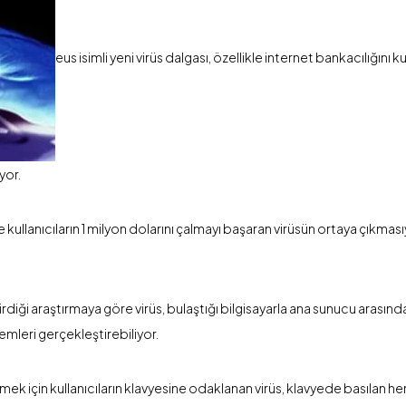
eus isimli yeni virüs dalgası, özellikle internet bankacılığını 
yor.
de kullanıcıların 1 milyon dolarını çalmayı başaran virüsün ortaya çıkma
irdiği araştırmaya göre virüs, bulaştığı bilgisayarla ana sunucu arasınd
lemleri gerçekleştirebiliyor.
renmek için kullanıcıların klavyesine odaklanan virüs, klavyede basılan