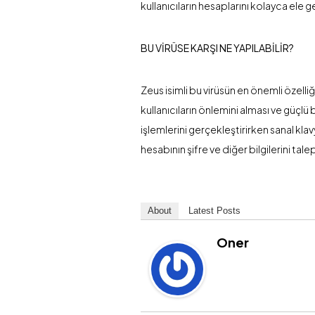
kullanıcıların hesaplarını kolayca ele ge
BU VİRÜSE KARŞI NE YAPILABİLİR?
Zeus isimli bu virüsün en önemli özell
kullanıcıların önlemini alması ve güçlü 
işlemlerini gerçekleştirirken sanal kla
hesabının şifre ve diğer bilgilerini t
About
Latest Posts
Oner