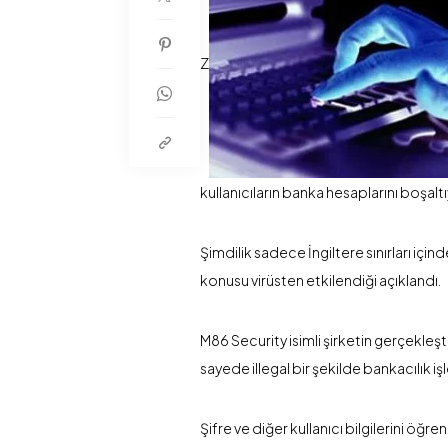
Z
kullanıcıların banka hesaplarını boşaltı
Şimdilik sadece İngiltere sınırları için
konusu virüsten etkilendiği açıklandı.
M86 Security isimli şirketin gerçekleşt
sayede illegal bir şekilde bankacılık iş
Şifre ve diğer kullanıcı bilgilerini öğ