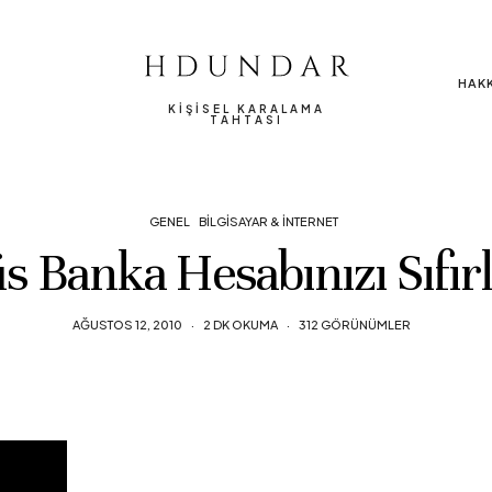
HAK
KIŞISEL KARALAMA
TAHTASI
GENEL
BILGISAYAR & İNTERNET
s Banka Hesabınızı Sıfırl
AĞUSTOS 12, 2010
2 DK OKUMA
312 GÖRÜNÜMLER