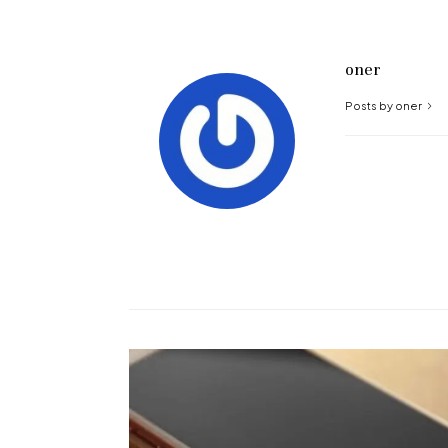
oner
Posts by oner