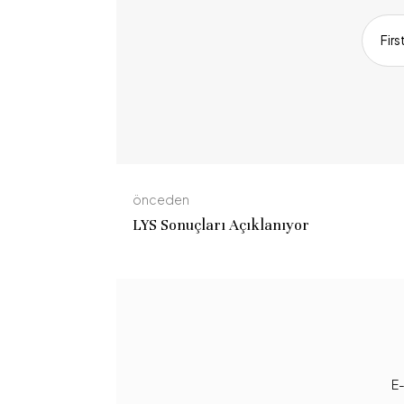
Fir
önceden
LYS Sonuçları Açıklanıyor
E-