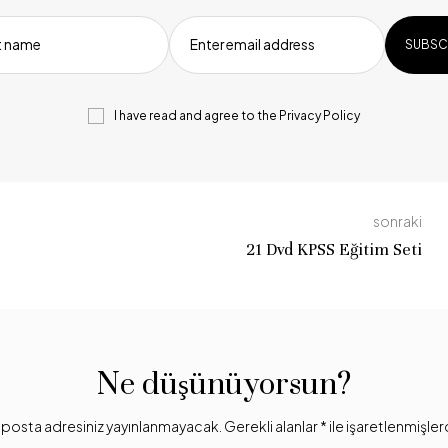
st name
Enter email address
I have read and agree to the
Privacy Policy
sonraki
21 Dvd KPSS Eğitim Seti
Ne düşünüyorsun?
posta adresiniz yayınlanmayacak.
Gerekli alanlar
*
ile işaretlenmişler