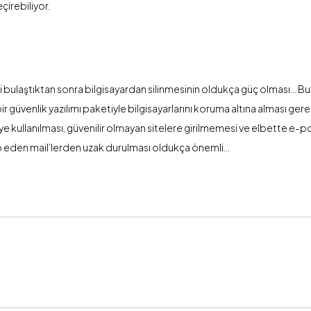
çirebiliyor.
iği bulaştıktan sonra bilgisayardan silinmesinin oldukça güç olması…
bir güvenlik yazılımı paketiyle bilgisayarlarını koruma altına alması ger
vye kullanılması, güvenilir olmayan sitelere girilmemesi ve elbette e-p
alep eden mail’lerden uzak durulması oldukça önemli…