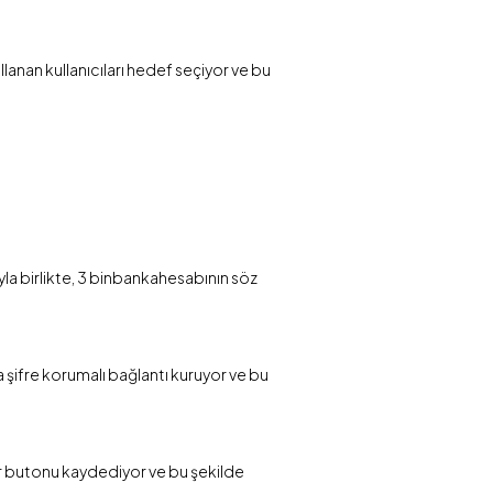
kullanan kullanıcıları hedef seçiyor ve bu
sıyla birlikte, 3 binbankahesabının söz
a şifre korumalı bağlantı kuruyor ve bu
 her butonu kaydediyor ve bu şekilde