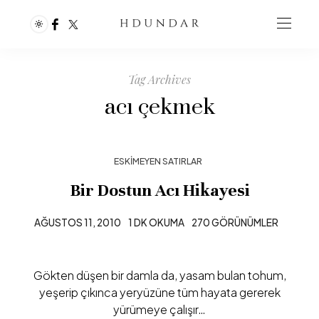
Tag Archives
acı çekmek
ESKIMEYEN SATIRLAR
Bir Dostun Acı Hikayesi
AĞUSTOS 11, 2010
1 DK OKUMA
270 GÖRÜNÜMLER
Gökten düşen bir damla da, yasam bulan tohum,
yeşerip çıkınca yeryüzüne tüm hayata gererek
yürümeye çalışır…