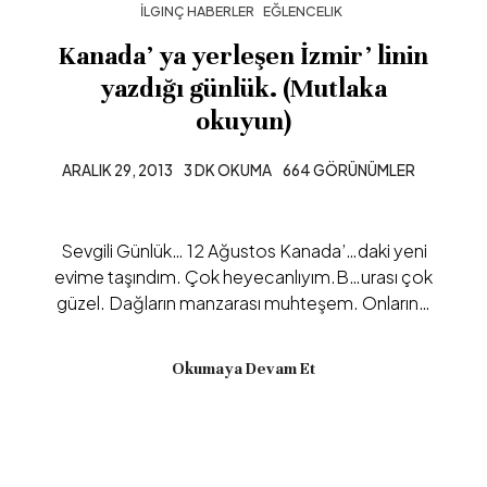
İLGINÇ HABERLER
EĞLENCELIK
Kanada’ ya yerleşen İzmir’ linin
yazdığı günlük. (Mutlaka
okuyun)
ARALIK 29, 2013
3 DK OKUMA
664 GÖRÜNÜMLER
Sevgili Günlük… 12 Ağustos Kanada’…daki yeni
evime taşındım. Çok heyecanlıyım.B…urası çok
güzel. Dağların manzarası muhteşem. Onların…
Okumaya Devam Et